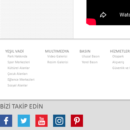
YEŞIL VADİ
MULTIMEDYA
BASIN
HİZMETLER
Park Hakkında
Video Galerisi
Ulusal Basın
Otopark
Spor Merkezleri
Resim Galerisi
Yerel Basın
Alışveriş
Kültürel Alanlar
Güvenlik ve
Çocuk Alanları
Eğlence Merkezleri
Sosyal Alanlar
BİZİ TAKİP EDİN