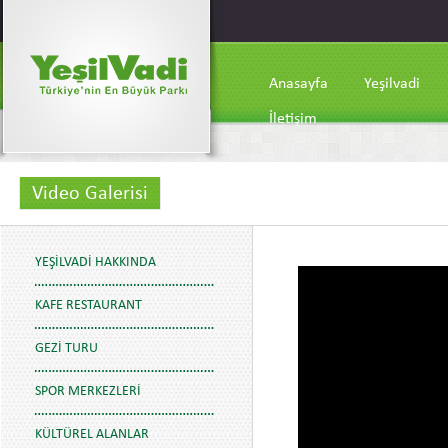
Anasayfa
Yeşilvadi
İletişim
Video Galerisi
YEŞILVADI HAKKINDA
KAFE RESTAURANT
GEZI TURU
SPOR MERKEZLERI
KÜLTÜREL ALANLAR